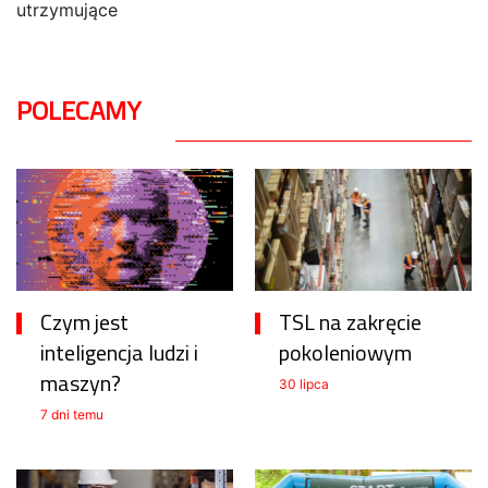
utrzymujące
POLECAMY
Czym jest
TSL na zakręcie
inteligencja ludzi i
pokoleniowym
maszyn?
30 lipca
7 dni temu