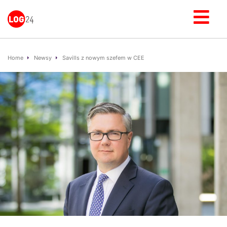
Home
Newsy
Savills z nowym szefem w CEE