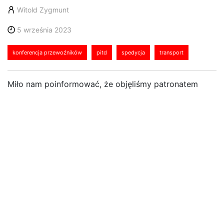
Witold Zygmunt
5 września 2023
konferencja przewoźników
pitd
spedycja
transport
Miło nam poinformować, że objęliśmy patronatem
medialnym Konferencję Przewoźników, organizowaną
przez Polski Instytut Transportu Drogowego i CSL, w
dniach 7-8 września w Szczecinie.
Podczas dwóch intensywnych dni, uczestnicy zostaną
wprowadzeni w świat nowych technologii, innowacji
oraz strategii, które kształtują przyszłość transportu.
Miasteczko Transportowe, stanowiące serce
konferencji, umożliwi uczestnikom zapoznanie się z
najnowszymi rozwiązaniami w dziedzinie naczep i
ciągników. Będzie to doskonała okazja do interakcji z
liderami branży oraz eksploracji przyszłości pojazdów