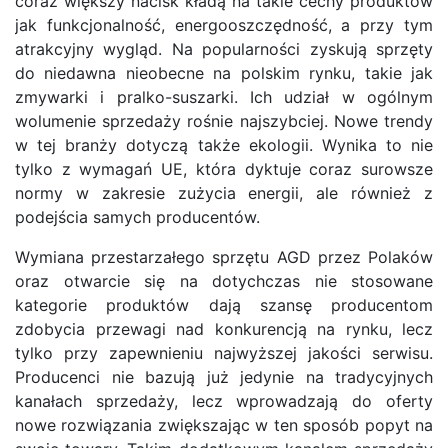
coraz większy nacisk kładą na takie cechy produktów
jak funkcjonalność, energooszczędność, a przy tym
atrakcyjny wygląd. Na popularności zyskują sprzęty
do niedawna nieobecne na polskim rynku, takie jak
zmywarki i pralko-suszarki. Ich udział w ogólnym
wolumenie sprzedaży rośnie najszybciej. Nowe trendy
w tej branży dotyczą także ekologii. Wynika to nie
tylko z wymagań UE, która dyktuje coraz surowsze
normy w zakresie zużycia energii, ale również z
podejścia samych producentów.
Wymiana przestarzałego sprzętu AGD przez Polaków
oraz otwarcie się na dotychczas nie stosowane
kategorie produktów dają szansę producentom
zdobycia przewagi nad konkurencją na rynku, lecz
tylko przy zapewnieniu najwyższej jakości serwisu.
Producenci nie bazują już jedynie na tradycyjnych
kanałach sprzedaży, lecz wprowadzają do oferty
nowe rozwiązania zwiększając w ten sposób popyt na