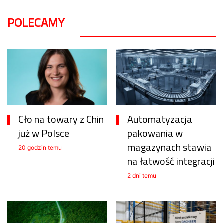
POLECAMY
Cło na towary z Chin
Automatyzacja
już w Polsce
pakowania w
magazynach stawia
20 godzin temu
na łatwość integracji
2 dni temu