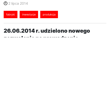
2 lipca 2014
fabryki
inwestycje
produkcja
26.06.2014 r. udzielono nowego
zezwolenia na prowadzenie
działalności gospodarczej na terenie
Specjalnej Strefy Ekonomicznej
"Starachowice”, które otrzymał
przedsiębiorca Nemex S.A.
Wybuduje on w Podstrefie Połaniec nowy zakład
produkcji prefabrykowanych elementów dla
budownictwa mieszkaniowego. Zadeklarowane
nakłady inwestycyjne, określone w wydanym
zezwoleniu w wysokości co najmniej 152 000 000 zł,
poniesione zostaną do 31 grudnia 2015 r.