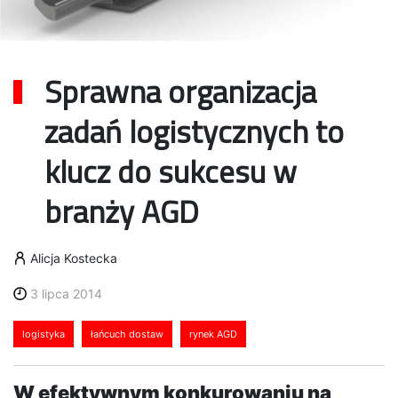
Sprawna organizacja
zadań logistycznych to
klucz do sukcesu w
branży AGD
Alicja Kostecka
3 lipca 2014
logistyka
łańcuch dostaw
rynek AGD
W efektywnym konkurowaniu na