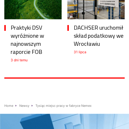
Praktyki DSV
DACHSER uruchomił
wyróżnione w
skład podatkowy we
najnowszym
Wrocławiu
raporcie FOB
31 lipca
3 dni temu
Home
Newsy
Tysiąc miejsc pracy w fabryce Nemex