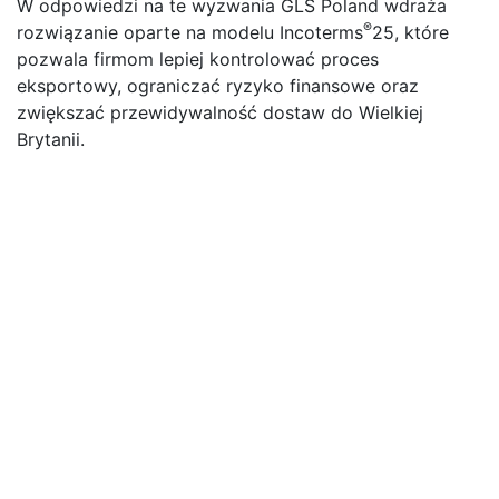
W odpowiedzi na te wyzwania GLS Poland wdraża
®
rozwiązanie oparte na modelu Incoterms
25, które
pozwala firmom lepiej kontrolować proces
eksportowy, ograniczać ryzyko finansowe oraz
zwiększać przewidywalność dostaw do Wielkiej
Brytanii.
– Wielka Brytania nadal jest bardzo atrakcyjnym
rynkiem dla polskich eksporterów, ale po Brexicie
firmy oczekują przede wszystkim bezpieczeństwa i
przewidywalności całego procesu dostawy. Naszym
celem było stworzenie rozwiązania, które zdejmie z
klientów ryzyko związane z należnościami celno-
podatkowymi i uprości eksport zarówno po stronie
nadawcy, jak i odbiorcy – mówi Piotr Sawicki, Manager
Customs, GLS International.
Eksport do UK bez ryzyka
nieopłaconych należności