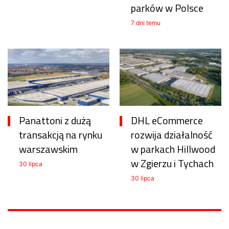
parków w Polsce
7 dni temu
Panattoni z dużą
DHL eCommerce
transakcją na rynku
rozwija działalność
warszawskim
w parkach Hillwood
w Zgierzu i Tychach
30 lipca
30 lipca