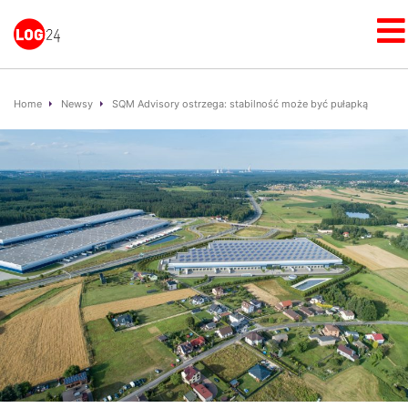
Home
Newsy
SQM Advisory ostrzega: stabilność może być pułapką