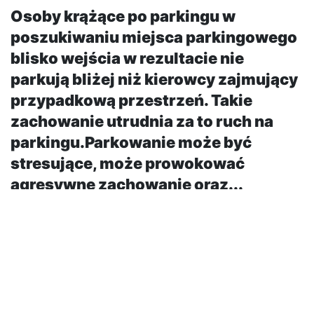
Osoby krążące po parkingu w
poszukiwaniu miejsca parkingowego
blisko wejścia w rezultacie nie
parkują bliżej niż kierowcy zajmujący
przypadkową przestrzeń. Takie
zachowanie utrudnia za to ruch na
parkingu.Parkowanie może być
stresujące, może prowokować
agresywne zachowanie oraz...
Parkowanie może być stresujące, może prowokować
agresywne zachowanie oraz doprowadzić do stłuczki.
Trenerzy Szkoły Jazdy Renault podpowiadają, jak
uniknąć nieprzyjemnych sytuacji związanych z tym
manewrem. Jak wynika z badań, parkowanie na
zatłoczonym parkingu jest dla wielu osób stresujące –