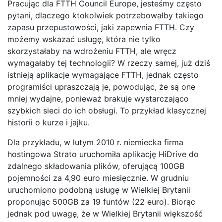
Pracując dla FTTH Council Europe, jesteśmy często
pytani, dlaczego ktokolwiek potrzebowałby takiego
zapasu przepustowości, jaki zapewnia FTTH. Czy
możemy wskazać usługę, która nie tylko
skorzystałaby na wdrożeniu FTTH, ale wręcz
wymagałaby tej technologii? W rzeczy samej, już dziś
istnieją aplikacje wymagające FTTH, jednak często
programiści upraszczają je, powodując, że są one
mniej wydajne, ponieważ brakuje wystarczająco
szybkich sieci do ich obsługi. To przykład klasycznej
historii o kurze i jajku.
Dla przykładu, w lutym 2010 r. niemiecka firma
hostingowa Strato uruchomiła aplikację HiDrive do
zdalnego składowania plików, oferującą 100GB
pojemności za 4,90 euro miesięcznie. W grudniu
uruchomiono podobną usługę w Wielkiej Brytanii
proponując 500GB za 19 funtów (22 euro). Biorąc
jednak pod uwagę, że w Wielkiej Brytanii większość