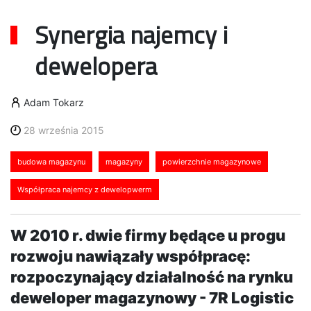
Synergia najemcy i
dewelopera
Adam Tokarz
28 września 2015
budowa magazynu
magazyny
powierzchnie magazynowe
Współpraca najemcy z dewelopwerm
W 2010 r. dwie firmy będące u progu
rozwoju nawiązały współpracę:
rozpoczynający działalność na rynku
deweloper magazynowy - 7R Logistic