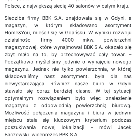
Polsce, z największą siecią 40 salonów w całym kraju.
Siedziba firmy BBK S.A. znajdowała się w Gdyni, a
magazyn, w którym składowano asortyment
Home&You, mieścił się w Gdańsku. W wyniku rozwoju
działalności firmy 4000 mkw. powierzchni
magazynowej, które wynajmował BBK S.A. okazało się
zbyt mało na to, by przechowywać cały towar. –
Początkowo myśleliśmy jedynie o wynajęciu nowego
magazynu. Jednak nie tylko powierzchnia, w której
składowaliśmy nasz asortyment, była dla nas
niewystarczająca. Również nasze biuro w Gdyni
stawało się coraz bardziej ciasne. W tej sytuacji
optymalnym rozwiązaniem było więc znalezienie
magazynu z odpowiednią powierzchnią biurową.
Możliwość połączenia magazynu i biura w jednym
miejscu stała się kluczowym kryterium podczas
poszukiwania nowej lokalizacji – mówi Jacek
Baczewski, wiceprezes BBK S.A.