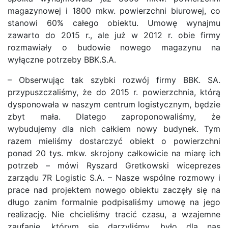
magazynowej i 1800 mkw. powierzchni biurowej, co
stanowi 60% całego obiektu. Umowę wynajmu
zawarto do 2015 r., ale już w 2012 r. obie firmy
rozmawiały o budowie nowego magazynu na
wyłączne potrzeby BBK.S.A.
– Obserwując tak szybki rozwój firmy BBK. SA.
przypuszczaliśmy, że do 2015 r. powierzchnia, którą
dysponowała w naszym centrum logistycznym, będzie
zbyt mała. Dlatego zaproponowaliśmy, że
wybudujemy dla nich całkiem nowy budynek. Tym
razem mieliśmy dostarczyć obiekt o powierzchni
ponad 20 tys. mkw. skrojony całkowicie na miarę ich
potrzeb – mówi Ryszard Gretkowski wiceprezes
zarządu 7R Logistic S.A. – Nasze wspólne rozmowy i
prace nad projektem nowego obiektu zaczęły się na
długo zanim formalnie podpisaliśmy umowę na jego
realizację. Nie chcieliśmy tracić czasu, a wzajemne
zaufanie, którym się darzyliśmy, było dla nas