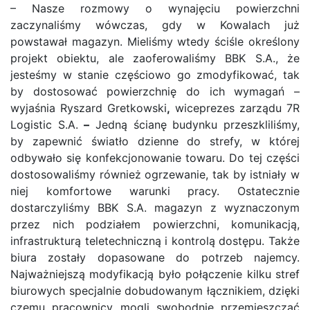
– Nasze rozmowy o wynajęciu powierzchni
zaczynaliśmy wówczas, gdy w Kowalach już
powstawał magazyn. Mieliśmy wtedy ściśle określony
projekt obiektu, ale zaoferowaliśmy BBK S.A., że
jesteśmy w stanie częściowo go zmodyfikować, tak
by dostosować powierzchnię do ich wymagań –
wyjaśnia Ryszard Gretkowski
,
wiceprezes zarządu 7R
Logistic S.A.
–
Jedną ścianę budynku przeszkliliśmy,
by zapewnić światło dzienne do strefy, w której
odbywało się konfekcjonowanie towaru. Do tej części
dostosowaliśmy również ogrzewanie, tak by istniały w
niej komfortowe warunki pracy. Ostatecznie
dostarczyliśmy BBK S.A. magazyn z wyznaczonym
przez nich podziałem powierzchni, komunikacją,
infrastrukturą teletechniczną i kontrolą dostępu. Także
biura zostały dopasowane do potrzeb najemcy.
Najważniejszą modyfikacją było połączenie kilku stref
biurowych specjalnie dobudowanym łącznikiem, dzięki
czemu pracownicy mogli swobodnie przemieszczać