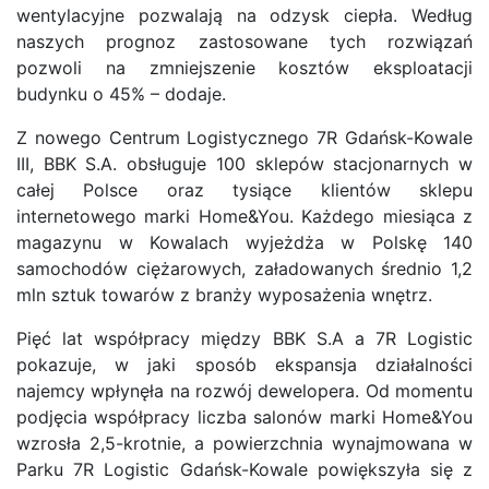
wentylacyjne pozwalają na odzysk ciepła. Według
naszych prognoz zastosowane tych rozwiązań
pozwoli na zmniejszenie kosztów eksploatacji
budynku o 45% – dodaje.
Z nowego Centrum Logistycznego 7R Gdańsk-Kowale
III, BBK S.A. obsługuje 100 sklepów stacjonarnych w
całej Polsce oraz tysiące klientów sklepu
internetowego marki Home&You. Każdego miesiąca z
magazynu w Kowalach wyjeżdża w Polskę 140
samochodów ciężarowych, załadowanych średnio 1,2
mln sztuk towarów z branży wyposażenia wnętrz.
Pięć lat współpracy między BBK S.A a 7R Logistic
pokazuje, w jaki sposób ekspansja działalności
najemcy wpłynęła na rozwój dewelopera. Od momentu
podjęcia współpracy liczba salonów marki Home&You
wzrosła 2,5-krotnie, a powierzchnia wynajmowana w
Parku 7R Logistic Gdańsk-Kowale powiększyła się z