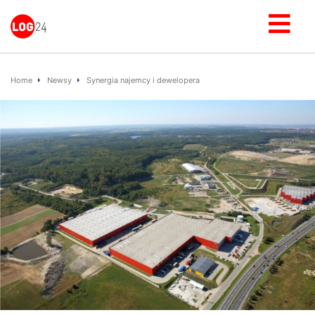
Home
Newsy
Synergia najemcy i dewelopera