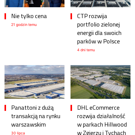
Nie tylko cena
CTP rozwija
portfolio zielonej
21 godzin temu
energii dla swoich
parków w Polsce
4 dni temu
Panattoni z dużą
DHL eCommerce
transakcją na rynku
rozwija działalność
warszawskim
w parkach Hillwood
w Zgierzu i Tychach
30 lipca