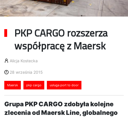
PKP CARGO rozszerza
współpracę z Maersk
Alicja Kostecka
28 września 2015
Maersk
pkp cargo
usługa port to door
Grupa PKP CARGO zdobyła kolejne
zlecenia od Maersk Line, globalnego
operatora kontenerowego. Polski