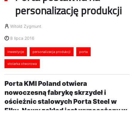
personalizację produkcji
Witold Zygmunt
8 lipca 2016
inwestycje
personalizacja produkcji
porta
stolarka otworowa
Porta KMI Poland otwiera
nowoczesną fabrykę skrzydeł i
ościeżnic stalowych Porta Steel w
Ełku. Nowy zakład jest wyposażony w
autorski model linii produkcyjnej oraz
jeden z najnowocześniejszych