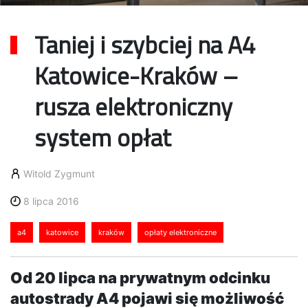
Taniej i szybciej na A4
Katowice-Kraków –
rusza elektroniczny
system opłat
Witold Zygmunt
8 lipca 2016
a4
katowice
kraków
opłaty elektroniczne
Od 20 lipca na prywatnym odcinku
autostrady A4 pojawi się możliwość