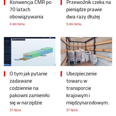
Konwencja CMR po
Przewoźnik czeka na
70 latach
pieniądze prawie
obowiązywania
dwa razy dłużej
4 dni temu
5 dni temu
O tym jak pytanie
Ubezpieczenie
zadawane
towaru w
codziennie na
transporcie
pakowni zamieniło
krajowym i
się w narzędzie
międzynarodowym.
31 lipca
27 lipca