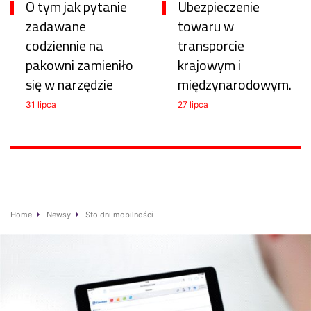
O tym jak pytanie
Ubezpieczenie
zadawane
towaru w
codziennie na
transporcie
pakowni zamieniło
krajowym i
się w narzędzie
międzynarodowym.
31 lipca
27 lipca
Home
Newsy
Sto dni mobilności