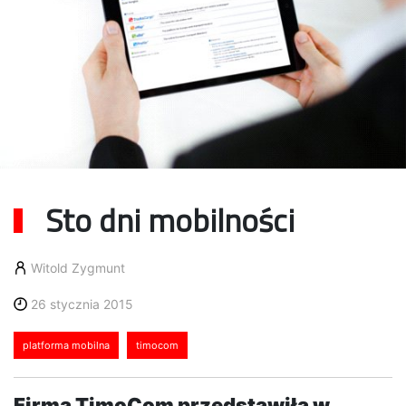
Sto dni mobilności
Witold Zygmunt
26 stycznia 2015
platforma mobilna
timocom
Firma TimoCom przedstawiła w