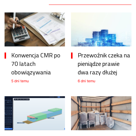
Konwencja CMR po
Przewoźnik czeka na
70 latach
pieniądze prawie
obowiązywania
dwa razy dłużej
5 dni temu
6 dni temu