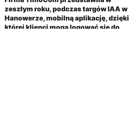
zeszłym roku, podczas targów IAA w
Hanowerze, mobilną aplikację, dzięki
której klienci mogą logować się do
programów także będąc w trasie.
Dziś, dostawca usług IT prezentuje
branży transportowej swój pierwszy
bilans.
Mimo, iż mobilny dostęp jest możliwy dopiero od 100
dni, rzecznik prasowy TimoCom Marcel Frings już
teraz dostrzega jego pozytywne aspekty: – Bezpłatna
aplikacja barometru transportowego znacząco ułatwia
codzienną pracę przedsiębiorstwom transportowym.
Gdy nasi klienci będąc w trasie szukają ładunków
powrotnych lub możliwości magazynowych, bądź gdy
chcą zlokalizować pojazd czy też gdy muszą pilnie
znaleźć usługodawcę transportowego, mogą