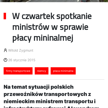
W czwartek spotkanie
ministrów w sprawie
płacy mininalmej
Witold Zygmunt
26 stycznia 2015
firmy transportowe
niemcy
płaca minimalna
Na temat sytuacji polskich
przewoźników transportowych z
niemieckim ministrem transportu i