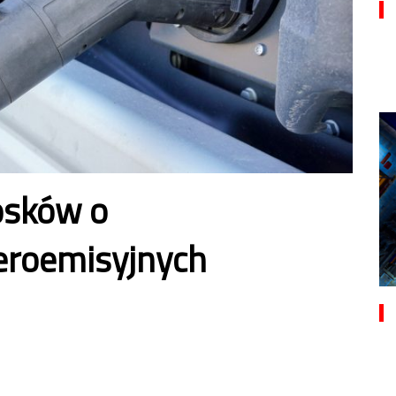
osków o
eroemisyjnych