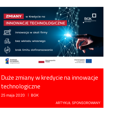
Duże zmiany w kredycie na innowacje
technologiczne
25 maja 2020
BGK