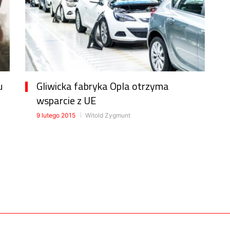
u
Gliwicka fabryka Opla otrzyma
wsparcie z UE
9 lutego 2015
Witold Zygmunt