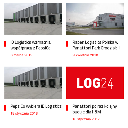
ID Logistics wzmacnia
Raben Logistics Polska w
współpracę z PepsiCo
Panattoni Park Grodzisk III
8 marca 2019
9 kwietnia 2018
PepsiCo wybiera ID Logistics
Panattoni po raz kolejny
buduje dla H&M
18 stycznia 2018
18 stycznia 2017