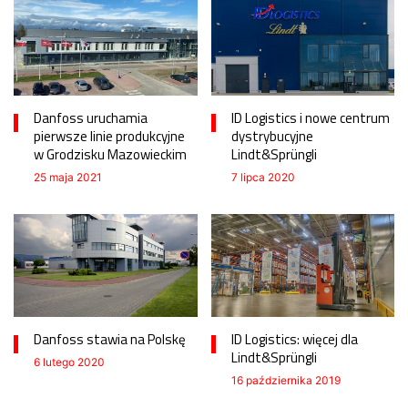
Danfoss uruchamia
ID Logistics i nowe centrum
pierwsze linie produkcyjne
dystrybucyjne
w Grodzisku Mazowieckim
Lindt&Sprüngli
25 maja 2021
7 lipca 2020
Danfoss stawia na Polskę
ID Logistics: więcej dla
Lindt&Sprüngli
6 lutego 2020
16 października 2019