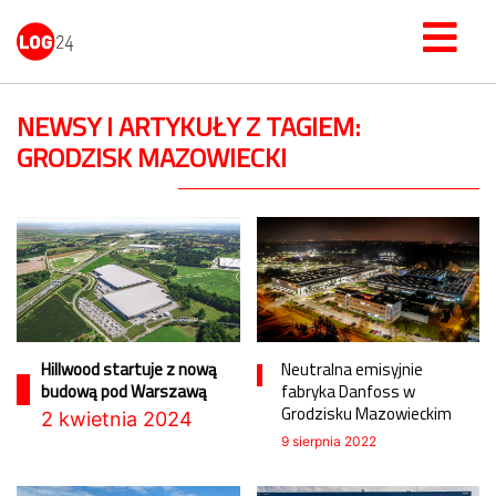
NEWSY I ARTYKUŁY Z TAGIEM:
GRODZISK MAZOWIECKI
Hillwood startuje z nową
Neutralna emisyjnie
budową pod Warszawą
fabryka Danfoss w
Grodzisku Mazowieckim
2 kwietnia 2024
9 sierpnia 2022