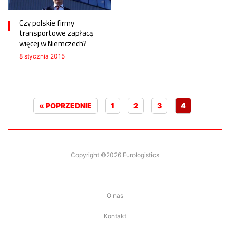
Czy polskie firmy
transportowe zapłacą
więcej w Niemczech?
8 stycznia 2015
« POPRZEDNIE
1
2
3
4
Copyright ©2026 Eurologistics
O nas
Kontakt