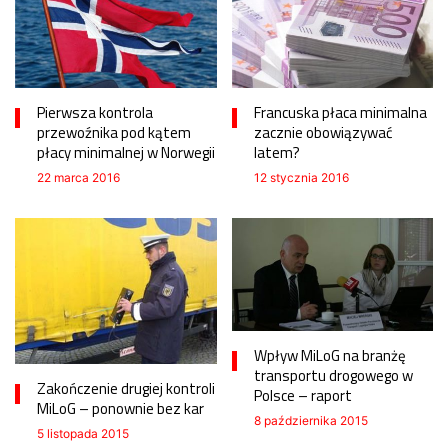
Pierwsza kontrola
Francuska płaca minimalna
przewoźnika pod kątem
zacznie obowiązywać
płacy minimalnej w Norwegii
latem?
22 marca 2016
12 stycznia 2016
Wpływ MiLoG na branżę
transportu drogowego w
Zakończenie drugiej kontroli
Polsce – raport
MiLoG – ponownie bez kar
8 października 2015
5 listopada 2015