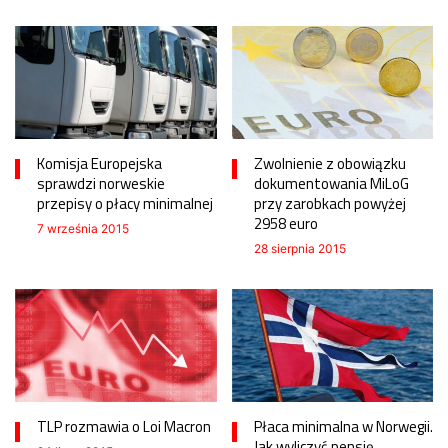
Komisja Europejska
Zwolnienie z obowiązku
sprawdzi norweskie
dokumentowania MiLoG
przepisy o płacy minimalnej
przy zarobkach powyżej
2958 euro
7 września 2015
28 sierpnia 2015
TLP rozmawia o Loi Macron
Płaca minimalna w Norwegii.
Jak wyliczyć pensję