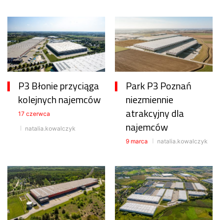
P3 Błonie przyciąga
Park P3 Poznań
kolejnych najemców
niezmiennie
atrakcyjny dla
17 czerwca
najemców
natalia.kowalczyk
9 marca
natalia.kowalczyk