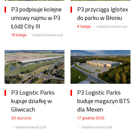
P3 podpisuje kolejne
P3 przyciąga Iglotex
umowy najmu w P3
do parku w Błoniu
Łódź City III
6 lutego
natalia.kowalczyk
19 lutego
natalia.kowalczyk
P3 Logistic Parks
P3 Logistic Parks
kupuje działkę w
buduje magazyn BTS
Gliwicach
dla Mexen
30 stycznia
17 grudnia 2025
natalia.kowalczyk
natalia.kowalczyk