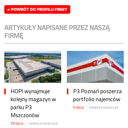
« POWRÓT DO PROFILU FIRMY
ARTYKUŁY NAPISANE PRZEZ NASZĄ
FIRMĘ
HOPI wynajmuje
P3 Poznań poszerza
kolejny magazyn w
portfolio najemców
parku P3
6 lipca
natalia.kowalczyk
Mszczonów
29 lipca
natalia.kowalczyk