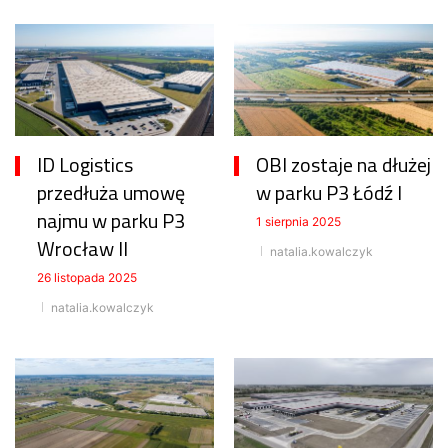
ID Logistics
OBI zostaje na dłużej
przedłuża umowę
w parku P3 Łódź I
najmu w parku P3
1 sierpnia 2025
Wrocław II
natalia.kowalczyk
26 listopada 2025
natalia.kowalczyk