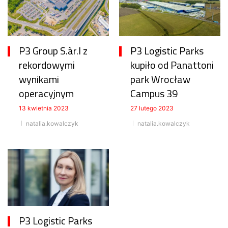
P3 Group S.àr.l z
P3 Logistic Parks
rekordowymi
kupiło od Panattoni
wynikami
park Wrocław
operacyjnym
Campus 39
13 kwietnia 2023
27 lutego 2023
natalia.kowalczyk
natalia.kowalczyk
P3 Logistic Parks