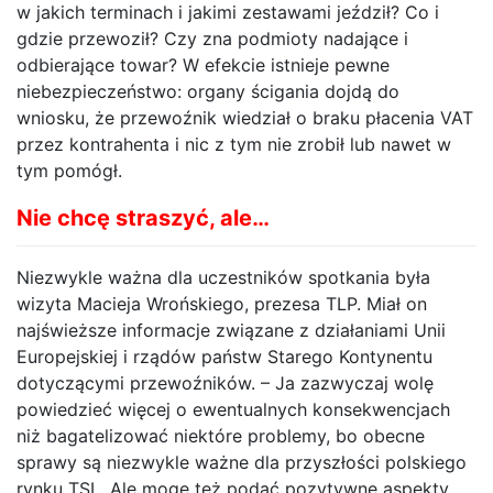
w jakich terminach i jakimi zestawami jeździł? Co i
gdzie przewoził? Czy zna podmioty nadające i
odbierające towar? W efekcie istnieje pewne
niebezpieczeństwo: organy ścigania dojdą do
wniosku, że przewoźnik wiedział o braku płacenia VAT
przez kontrahenta i nic z tym nie zrobił lub nawet w
tym pomógł.
Nie chcę straszyć, ale…
Niezwykle ważna dla uczestników spotkania była
wizyta Macieja Wrońskiego, prezesa TLP. Miał on
najświeższe informacje związane z działaniami Unii
Europejskiej i rządów państw Starego Kontynentu
dotyczącymi przewoźników. – Ja zazwyczaj wolę
powiedzieć więcej o ewentualnych konsekwencjach
niż bagatelizować niektóre problemy, bo obecne
sprawy są niezwykle ważne dla przyszłości polskiego
rynku TSL. Ale mogę też podać pozytywne aspekty