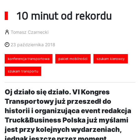
10 minut od rekordu
Tomasz Czarnecki
23 października 2018
konferencja transportowa
pakiet mobilności
szukam kierowcy
szukam transportu
Oj działo się działo. VI Kongres
Transportowy już przeszedł do
historii i organizująca event redakcja
Truck&Business Polska już myślami
jest przy kolejnych wydarzeniach,
jednak jeszcze przez moment