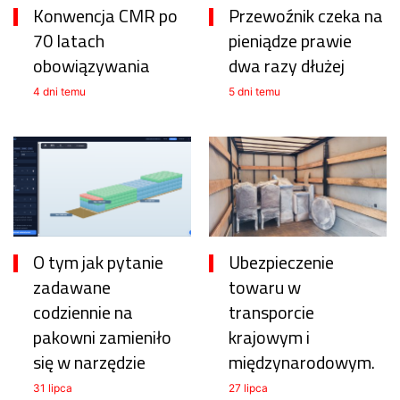
Konwencja CMR po
Przewoźnik czeka na
70 latach
pieniądze prawie
obowiązywania
dwa razy dłużej
4 dni temu
5 dni temu
O tym jak pytanie
Ubezpieczenie
zadawane
towaru w
codziennie na
transporcie
pakowni zamieniło
krajowym i
się w narzędzie
międzynarodowym.
31 lipca
27 lipca