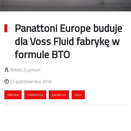
Panattoni Europe buduje
dla Voss Fluid fabrykę w
formule BTO
Witold Zygmunt
23 października 2018
fabryka
inwestycje
panattoni
voss
Panattoni Europe, lider rynku
nieruchomości przemysłowych w