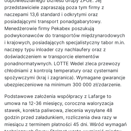
odpowiedzialnego biznesu Grupy ZPUE. Jej
przedstawiciele zapraszają poza tym firmy z
naczepami 13,6 standard i odkrytymi oraz
posiadającymi transport ponadgabarytowy.
Menedżerowie firmy Pekabex poszukują
podwykonawców do transportów międzynarodowych
i krajowych, posiadających specjalistyczny tabor m.in.
naczepy typu inloader czy nachlaufery oraz z
doświadczeniem w transporcie elementów
ponadnormatywnych. LOTTE Wedel zleca przewozy
chłodniami z kontrolą temperatury oraz cysternami
spożywczymi (kraj i zagranica). Wymagane gwarancje
ubezpieczeniowe na minimum 300 000 zł/zdarzenie.
Podstawowe założenia współpracy z Lafarge to
umowa na 12-36 miesięcy, coroczna waloryzacja
stawek, korekta paliwowa, zlecenia wysyłane 48
godzin przed załadunkiem, rozliczenia dwa razy w
miesiącu z terminem płatności 45 dni. Wśród wymagań