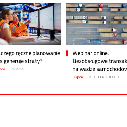
aczego ręczne planowanie
Webinar online:
s generuje straty?
Bezobsługowe transak
na wadze samochodow
ipca
Routimo
8 lipca
METTLER TOLEDO