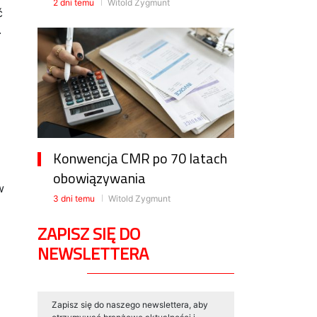
2 dni temu
Witold Zygmunt
ć
.
Konwencja CMR po 70 latach
obowiązywania
w
3 dni temu
Witold Zygmunt
ZAPISZ SIĘ DO
NEWSLETTERA
Zapisz się do naszego newslettera, aby