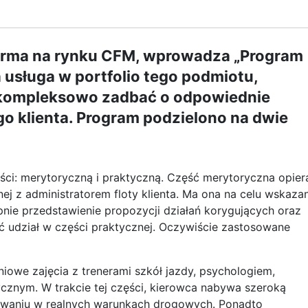
 firma na rynku CFM, wprowadza „Program
 usługa w portfolio tego podmiotu,
j kompleksowo zadbać o odpowiednie
o klienta. Program podzielono na dwie
ści: merytoryczną i praktyczną. Część merytoryczna opier
j z administratorem floty klienta. Ma ona na celu wskaza
nie przedstawienie propozycji działań korygujących oraz
ć udział w części praktycznej. Oczywiście zastosowane
iowe zajęcia z trenerami szkół jazdy, psychologiem,
ycznym. W trakcie tej części, kierowca nabywa szeroką
howaniu w realnych warunkach drogowych. Ponadto