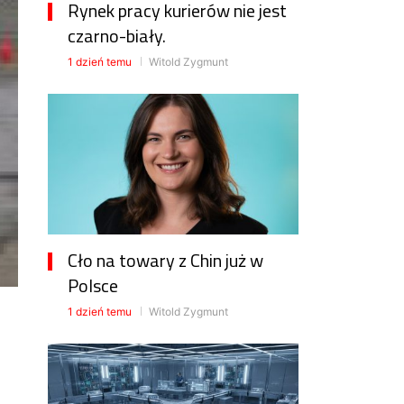
Rynek pracy kurierów nie jest
czarno-biały.
1 dzień temu
Witold Zygmunt
Cło na towary z Chin już w
Polsce
1 dzień temu
Witold Zygmunt