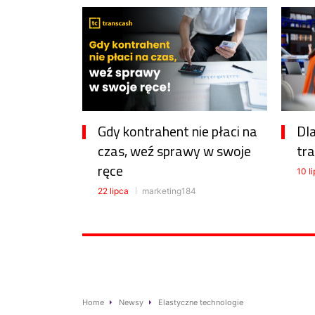
Gdy kontrahent nie płaci na
Dl
czas, weź sprawy w swoje
tra
ręce
10 l
22 lipca
marketing184
Home
Newsy
Elastyczne technologie