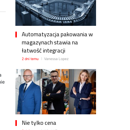
Automatyzacja pakowania w
magazynach stawia na
łatwość integracji
2 dni temu
Vanessa Lopez
a
nie
Nie tylko cena