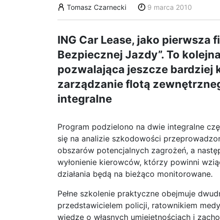
Tomasz Czarnecki
9 marca 2010
ING Car Lease, jako pierwsza
Bezpiecznej Jazdy”. To kolejna
pozwalająca jeszcze bardzie
zarządzanie flotą zewnętrzneg
integralne
Program podzielono na dwie integralne czę
się na analizie szkodowości przeprowadzone
obszarów potencjalnych zagrożeń, a następ
wyłonienie kierowców, którzy powinni wzią
działania będą na bieżąco monitorowane.
Pełne szkolenie praktyczne obejmuje dwudn
przedstawicielem policji, ratownikiem med
wiedzę o własnych umiejętnościach i zac