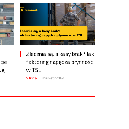
Zlecenia są, a kasy brak? Jak
cje
faktoring napędza płynność
ej
w TSL
2 lipca
marketing184