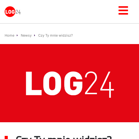
Home
Newsy
Czy Ty mnie widzisz?