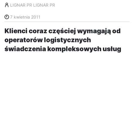
LIGNAR PR LIGNAR PR
7 kwietnia 2011
Klienci coraz częściej wymagają od
operatorów logistycznych
świadczenia kompleksowych usług
konfekcjonowania towarów. DSV w
Kampinosie rozbudowuje więc swój
park maszynowy, inwestując w
automatyczną pakowarkę oraz
nowoczesny sprzęt do
etykietowania.Usługi copackingowe –
Usługi copackingowe – przygotowywanie zestawów
promocyjnych, dołączanie próbek czy
przepakowywanie wyrobów gotowych – to