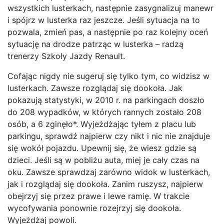
wszystkich lusterkach, następnie zasygnalizuj manewr
i spójrz w lusterka raz jeszcze. Jeśli sytuacja na to
pozwala, zmień pas, a następnie po raz kolejny oceń
sytuację na drodze patrząc w lusterka – radzą
trenerzy Szkoły Jazdy Renault.
Cofając nigdy nie sugeruj się tylko tym, co widzisz w
lusterkach. Zawsze rozglądaj się dookoła. Jak
pokazują statystyki, w 2010 r. na parkingach doszło
do 208 wypadków, w których rannych zostało 208
osób, a 6 zginęło*. Wyjeżdżając tyłem z placu lub
parkingu, sprawdź najpierw czy nikt i nic nie znajduje
się wokół pojazdu. Upewnij się, że wiesz gdzie są
dzieci. Jeśli są w pobliżu auta, miej je cały czas na
oku. Zawsze sprawdzaj zarówno widok w lusterkach,
jak i rozglądaj się dookoła. Zanim ruszysz, najpierw
obejrzyj się przez prawe i lewe ramię. W trakcie
wycofywania ponownie rozejrzyj się dookoła.
Wyjeżdżaj powoli.