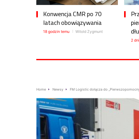
Konwencja CMR po 70
Pr
latach obowiązywania
pie
dłu
18 godzin temu
Witold Zygmunt
2 dn
Home
Newsy
FM Logistic dołącza do „Pierwszopomocn