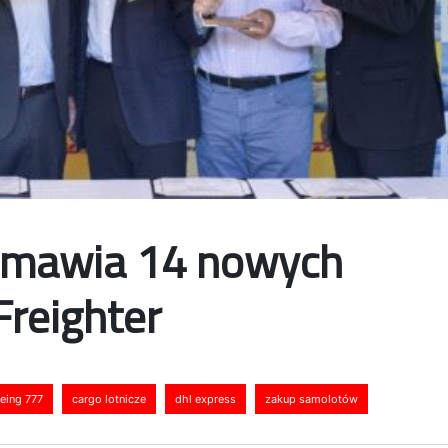
amawia 14 nowych
reighter
eing 777
cargo lotnicze
dhl express
zakup samolotów