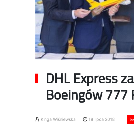
DHL Express z
Boeingów 777 F
Kinga Wiśniewska
18 lipca 2018
bo