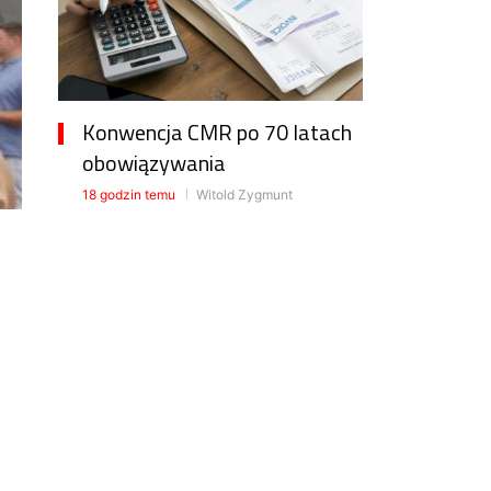
Konwencja CMR po 70 latach
obowiązywania
18 godzin temu
Witold Zygmunt
Praktyki DSV wyróżnione w
najnowszym raporcie FOB