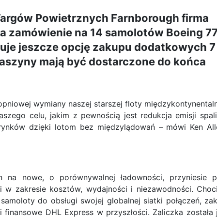
argów Powietrznych Farnborough firma
yła zamówienie na 14 samolotów Boeing 7
muje jeszcze opcję zakupu dodatkowych 7
aszyny mają być dostarczone do końca
pniowej wymiany naszej starszej floty międzykontynentaln
aszego celu, jakim z pewnością jest redukcja emisji spali
rynków dzięki lotom bez międzylądowań – mówi Ken All
n na nowe, o porównywalnej ładowności, przyniesie 
 w zakresie kosztów, wydajności i niezawodności. Choc
amoloty do obsługi swojej globalnej siatki połączeń, za
i finansowe DHL Express w przyszłości. Zaliczka została 