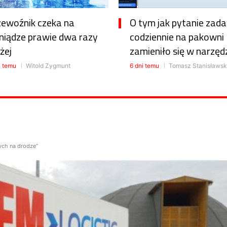
zewoźnik czeka na
O tym jak pytanie zad
niądze prawie dwa razy
codziennie na pakowni
żej
zamieniło się w narzęd
i temu
Witold Zygmunt
6 dni temu
Tomasz Stanisławsk
ych na drodze”