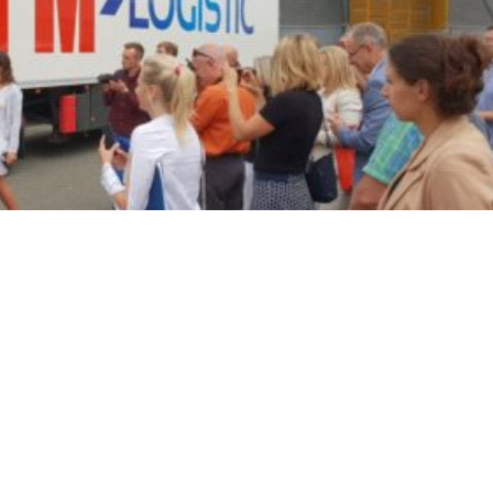
ącza do
cnych na drodze”