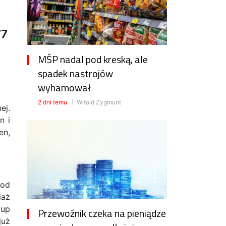
77
MŚP nadal pod kreską, ale
spadek nastrojów
wyhamował
2 dni temu
Witold Zygmunt
ej.
n i
en,
pod
iaż
kup
Przewoźnik czeka na pieniądze
już