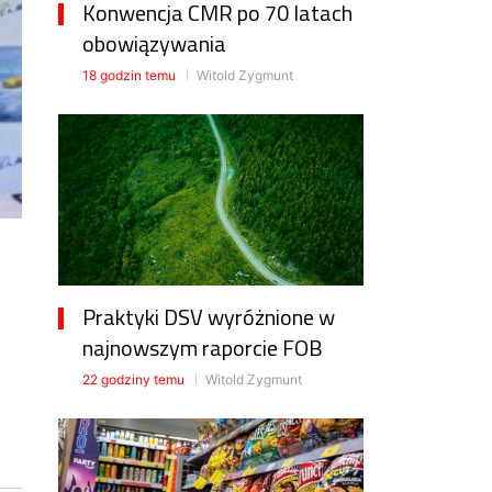
Konwencja CMR po 70 latach
obowiązywania
18 godzin temu
Witold Zygmunt
Praktyki DSV wyróżnione w
najnowszym raporcie FOB
22 godziny temu
Witold Zygmunt