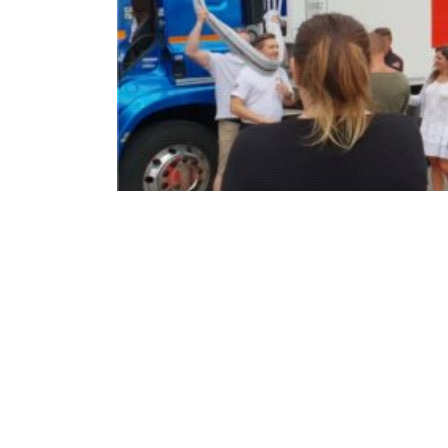
FM Logistic doł
„Pierwszopomo