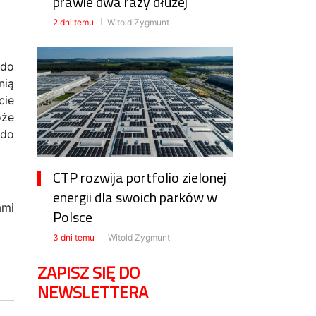
prawie dwa razy dłużej
2 dni temu
Witold Zygmunt
 do
nią
cie
oże
 do
CTP rozwija portfolio zielonej
energii dla swoich parków w
ami
Polsce
3 dni temu
Witold Zygmunt
ZAPISZ SIĘ DO
NEWSLETTERA