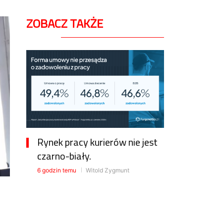
ZOBACZ TAKŻE
Rynek pracy kurierów nie jest
czarno-biały.
6 godzin temu
Witold Zygmunt