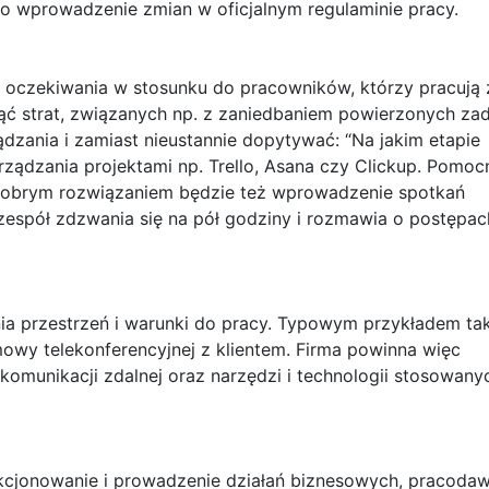
ę o wprowadzenie zmian w oficjalnym regulaminie pracy.
 i oczekiwania w stosunku do pracowników, którzy pracują 
nąć strat, związanych np. z zaniedbaniem powierzonych za
dzania i zamiast nieustannie dopytywać: “Na jakim etapie
zarządzania projektami np. Trello, Asana czy Clickup. Pomoc
Dobrym rozwiązaniem będzie też wprowadzenie spotkań
 zespół zdzwania się na pół godziny i rozmawia o postępac
 przestrzeń i warunki do pracy. Typowym przykładem tak
mowy telekonferencyjnej z klientem. Firma powinna więc
komunikacji zdalnej oraz narzędzi i technologii stosowany
kcjonowanie i prowadzenie działań biznesowych, pracoda