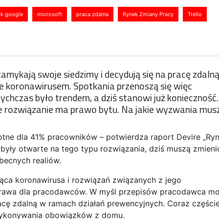
k google
microsoft
praca zdalna
Rynek Zmiany Pracy
Trello
amykają swoje siedzimy i decydują się na pracę zdaln
 koronawirusem. Spotkania przenoszą się więc
tychczas było trendem, a dziś stanowi już konieczność.
ie rozwiązanie ma prawo bytu. Na jakie wyzwania mus
stotne dla 41% pracowników – potwierdza raport Devire „Ry
 były otwarte na tego typu rozwiązania, dziś muszą zmieni
becnych realiów.
ca koronawirusa i rozwiązań związanych z jego
prawa dla pracodawców. W myśl przepisów pracodawca m
ę zdalną w ramach działań prewencyjnych. Coraz częście
 wykonywania obowiązków z domu.