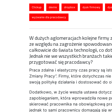
Clickup
devire
dropbox
dysk firmowy
dys
wyzwanie dla pracodawcy
W dużych aglomeracjach kolejne firmy z
ze względu na zagrożenie spowodowane
całkowicie do świata technologii, co do
Jednak nie we wszystkich branżach tak
przygotować się pracodawcy?
Praca zdalna i elastyczny czas pracy są i
Zmiany Pracy”. Firmy, które dotychczas nie
swoją politykę działania i dostosować do o
Dodatkowo, w życie weszła ustawa dotyczą
zapobieganiem, która wprowadziła nowe 
skierować pracownika na obowiązkową prac
jednak to sami pracownicy domagają się