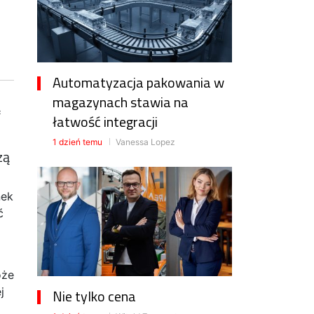
Automatyzacja pakowania w
magazynach stawia na
ą
łatwość integracji
1 dzień temu
Vanessa Lopez
zą
nek
ć
oże
j
Nie tylko cena