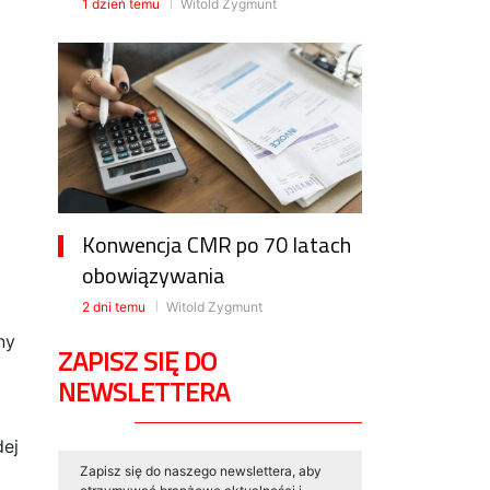
1 dzień temu
Witold Zygmunt
Konwencja CMR po 70 latach
obowiązywania
2 dni temu
Witold Zygmunt
ny
ZAPISZ SIĘ DO
NEWSLETTERA
dej
Zapisz się do naszego newslettera, aby