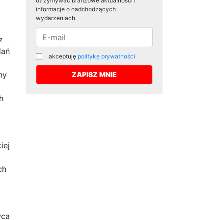
otrzymywać branżowe aktualności i
informacje o nadchodzących
wydarzeniach.
z
dań
akceptuję
politykę prywatności
ny
h
iej
ch
wca