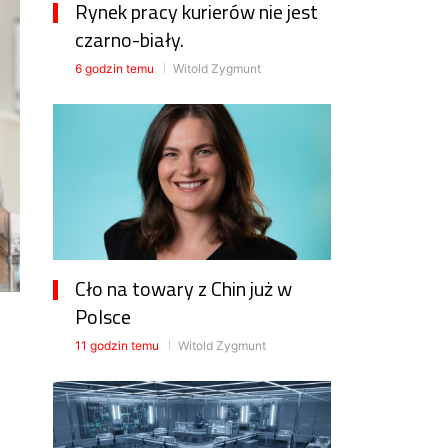
Rynek pracy kurierów nie jest
czarno-biały.
6 godzin temu
Witold Zygmunt
Cło na towary z Chin już w
Polsce
11 godzin temu
Witold Zygmunt