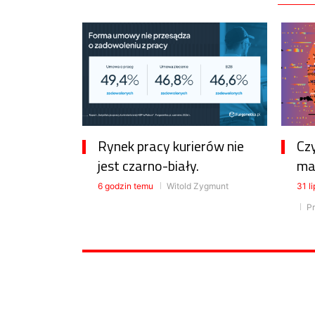
Rynek pracy kurierów nie
Czy
jest czarno-biały.
ma
6 godzin temu
Witold Zygmunt
31 l
Pr