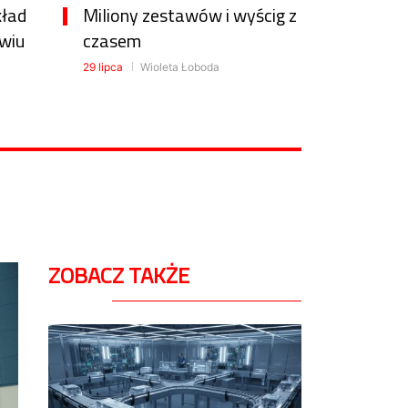
kład
Miliony zestawów i wyścig z
wiu
czasem
29 lipca
Wioleta Łoboda
ZOBACZ TAKŻE