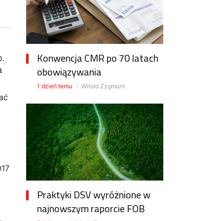
o.
Konwencja CMR po 70 latach
a
obowiązywania
1 dzień temu
Witold Zygmunt
rać
017
Praktyki DSV wyróżnione w
najnowszym raporcie FOB