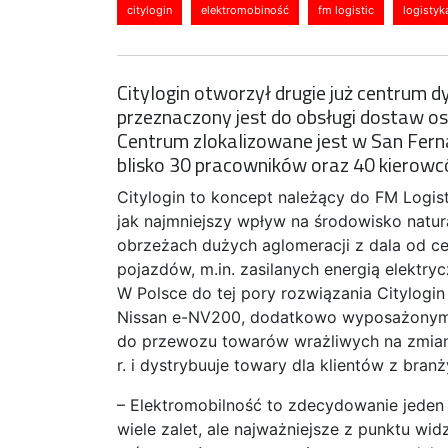
citylogin
elektromobiność
fm logistic
logistyk
Citylogin otworzył drugie już centrum d
przeznaczony jest do obsługi dostaw os
Centrum zlokalizowane jest w San Fern
blisko 30 pracowników oraz 40 kierowc
Citylogin to koncept należący do FM Logist
jak najmniejszy wpływ na środowisko natu
obrzeżach dużych aglomeracji z dala od c
pojazdów, m.in. zasilanych energią elektr
W Polsce do tej pory rozwiązania Citylogin
Nissan e-NV200, dodatkowo wyposażonym
do przewozu towarów wrażliwych na zmian
r. i dystrybuuje towary dla klientów z bran
– Elektromobilność to zdecydowanie jeden 
wiele zalet, ale najważniejsze z punktu wid