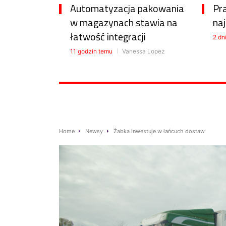
Automatyzacja pakowania
Pr
w magazynach stawia na
na
łatwość integracji
2 dn
11 godzin temu
Vanessa Lopez
Home
Newsy
Żabka inwestuje w łańcuch dostaw