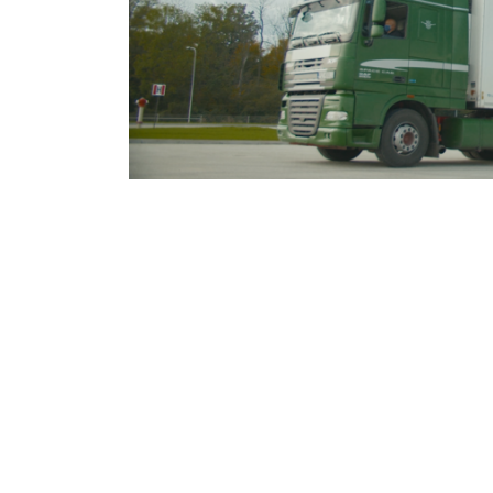
Żabka inwestuj
Kinga Wiśniewska
22 października 2020
Żabka Polska, mimo trudnej sytuacji 
największych w swojej historii inwestycj
logistycznej. Ostatnią z nich jest uru