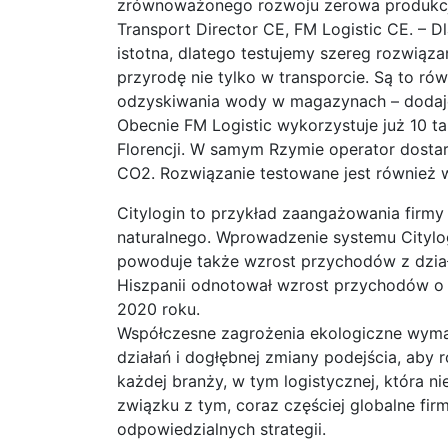
zrównoważonego rozwoju zerowa produkcj
Transport Director CE, FM Logistic CE. – D
istotna, dlatego testujemy szereg rozwiąza
przyrodę nie tylko w transporcie. Są to ró
odzyskiwania wody w magazynach – dodaj
Obecnie FM Logistic wykorzystuje już 10 t
Florencji. W samym Rzymie operator dosta
CO2. Rozwiązanie testowane jest również w 
Citylogin to przykład zaangażowania firmy 
naturalnego. Wprowadzenie systemu Citylo
powoduje także wzrost przychodów z działa
Hiszpanii odnotował wzrost przychodów 
2020 roku.
Współczesne zagrożenia ekologiczne wyma
działań i dogłębnej zmiany podejścia, aby 
każdej branży, w tym logistycznej, która 
związku z tym, coraz częściej globalne fi
odpowiedzialnych strategii.