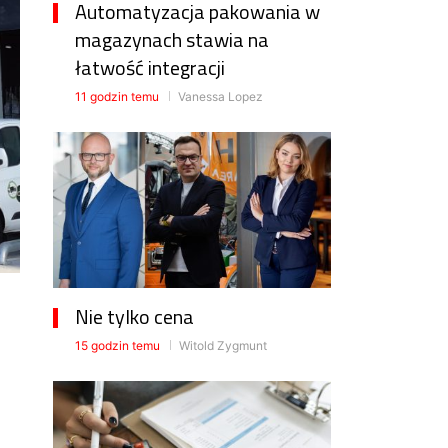
Automatyzacja pakowania w
magazynach stawia na
łatwość integracji
11 godzin temu
Vanessa Lopez
Nie tylko cena
15 godzin temu
Witold Zygmunt