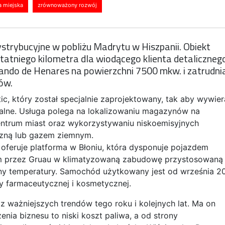
a miejska
zrównoważony rozwój
ystrybucyjne w pobliżu Madrytu w Hiszpanii. Obiekt
tatniego kilometra dla wiodącego klienta detaliczneg
ando de Henares na powierzchni 7500 mkw. i zatrudni
ów.
ic, który został specjalnie zaprojektowany, tak aby wywie
ralne. Usługa polega na lokalizowaniu magazynów na
entrum miast oraz wykorzystywaniu niskoemisyjnych
yczną lub gazem ziemnym.
 oferuje platforma w Błoniu, która dysponuje pojazdem
 przez Gruau w klimatyzowaną zabudowę przystosowaną
y temperatury. Samochód użytkowany jest od września 2
ży farmaceutycznej i kosmetycznej.
z ważniejszych trendów tego roku i kolejnych lat. Ma on
zenia biznesu to niski koszt paliwa, a od strony