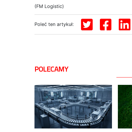
(FM Logistic)
Poleć ten artykuł:
POLECAMY