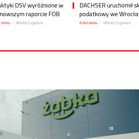
aktyki DSV wyróżnione w
DACHSER uruchomił s
jnowszym raporcie FOB
podatkowy we Wrocła
i temu
Witold Zygmunt
6 dni temu
Witold Zygmunt