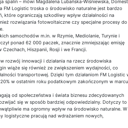
a spalin – mówi Magdalena Lubańska-Wiśniewska, Domest
la FM Logistic troska o środowisko naturalne jest bardzo
ń, które ograniczają szkodliwy wpływ działalności na
wnież rozwiązania fotowoltaiczne czy specjalne procesy do
e.
akich samochodów m.in. w Rzymie, Mediolanie, Turynie i
rczył ponad 62 000 paczek, znacznie zmniejszając emisję
Czechach, Hiszpanii, Rosji i we Francji.
w rozwój innowacji i działania na rzecz środowiska
gin wiąże się również ze zwiększeniem wydajności, co
lności transportowej. Dzięki tym działaniom FM Logistic 
o 20% w ostatnim roku podatkowym zakończonym w marcu
gają od społeczeństwa i świata biznesu zdecydowanych
rozwijać się w sposób bardziej odpowiedzialny. Dotyczy to
niewątpliwie ma ogromny wpływ na środowisko naturalne. W
rmy logistyczne pracują nad wdrażaniem nowych,