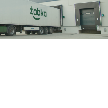
e w łańcuch dostaw
centrum logistyczne
inwestycje
tyniec mały
żabka polska
spowodowanej pandemią, w tym roku dokonała
i w rozwój nowoczesnej i przyjaznej środowisku sieci
chomienie 7. centrum logistycznego w Tyńcu Małym pod