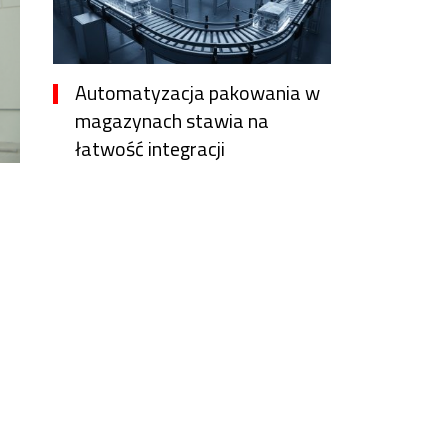
Automatyzacja pakowania w
magazynach stawia na
łatwość integracji
11 godzin temu
Vanessa Lopez
Nie tylko cena
15 godzin temu
Witold Zygmunt