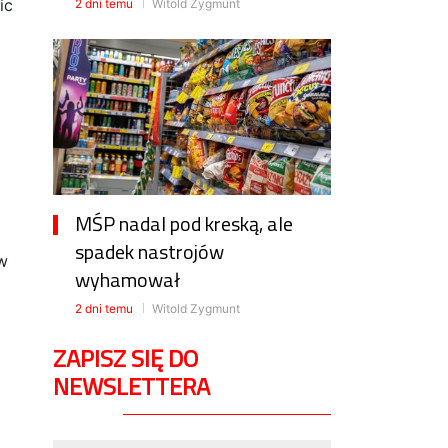
ic
2 dni temu
Witold Zygmunt
MŚP nadal pod kreską, ale
spadek nastrojów
w
wyhamował
2 dni temu
Witold Zygmunt
ZAPISZ SIĘ DO
NEWSLETTERA