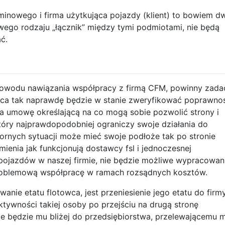
minowego i firma użytkująca pojazdy (klient) to bowiem d
wego rodzaju „łącznik” między tymi podmiotami, nie będą
ć.
powodu nawiązania współpracy z firmą CFM, powinny zada
towca tak naprawdę będzie w stanie zweryfikować poprawno
na umowę określającą na co mogą sobie pozwolić strony i
tóry najprawdopodobniej ograniczy swoje działania do
pornych sytuacji może mieć swoje podłoże tak po stronie
mienia jak funkcjonują dostawcy fsl i jednoczesnej
pojazdów w naszej firmie, nie będzie możliwe wypracowan
roblemową współpracę w ramach rozsądnych kosztów.
nie etatu flotowca, jest przeniesienie jego etatu do firm
ktywności takiej osoby po przejściu na drugą stronę
ze będzie mu bliżej do przedsiębiorstwa, przelewającemu 