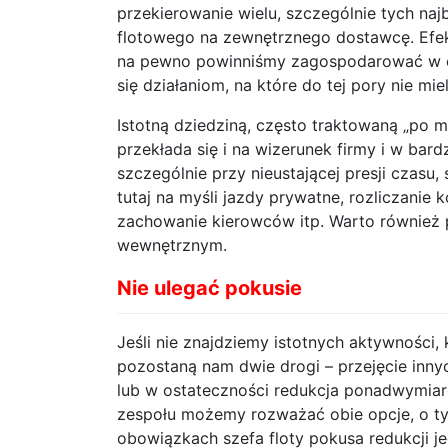
przekierowanie wielu, szczególnie tych n
flotowego na zewnętrznego dostawcę. Efekt
na pewno powinniśmy zagospodarować w e
się działaniom, na które do tej pory nie mi
Istotną dziedziną, często traktowaną „po 
przekłada się i na wizerunek firmy i w bar
szczególnie przy nieustającej presji czasu
tutaj na myśli jazdy prywatne, rozliczani
zachowanie kierowców itp. Warto również 
wewnętrznym.
Nie ulegać pokusie
Jeśli nie znajdziemy istotnych aktywnośc
pozostaną nam dwie drogi – przejęcie innych
lub w ostateczności redukcja ponadwymia
zespołu możemy rozważać obie opcje, o ty
obowiązkach szefa floty pokusa redukcji 