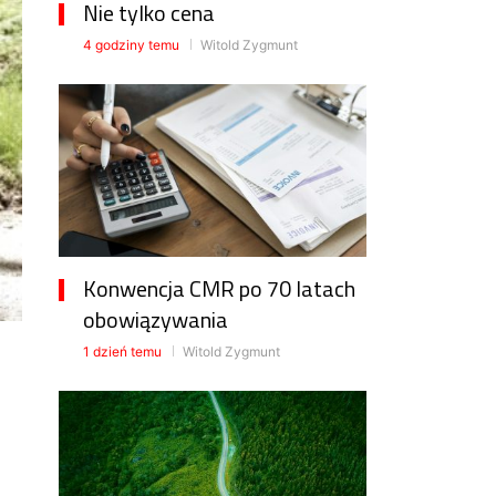
Nie tylko cena
4 godziny temu
Witold Zygmunt
Konwencja CMR po 70 latach
obowiązywania
1 dzień temu
Witold Zygmunt