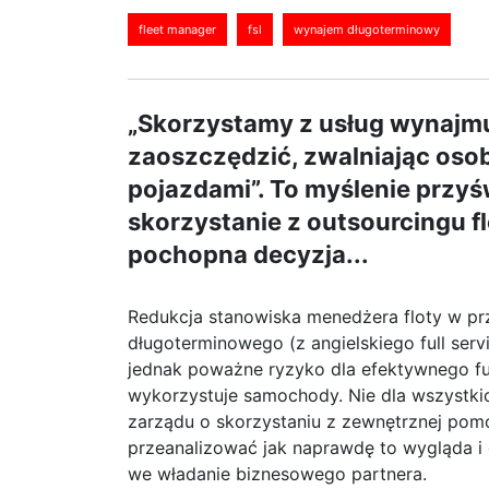
fleet manager
fsl
wynajem długoterminowy
„Skorzystamy z usług wynajm
zaoszczędzić, zwalniając oso
pojazdami”. To myślenie przyśw
skorzystanie z outsourcingu f
pochopna decyzja...
Redukcja stanowiska menedżera floty w p
długoterminowego (z angielskiego full servi
jednak poważne ryzyko dla efektywnego fun
wykorzystuje samochody. Nie dla wszystkic
zarządu o skorzystaniu z zewnętrznej pom
przeanalizować jak naprawdę to wygląda i
we władanie biznesowego partnera.