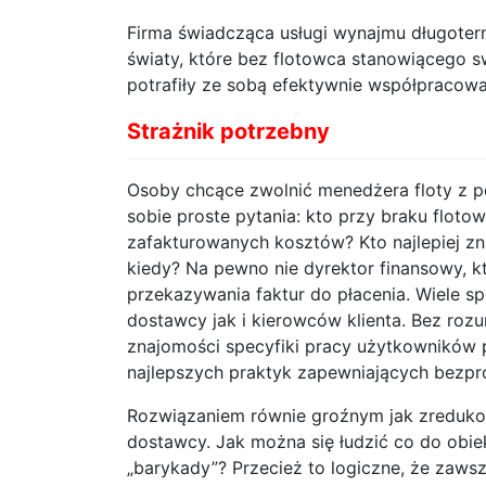
Firma świadcząca usługi wynajmu długoter
światy, które bez flotowca stanowiącego s
potrafiły ze sobą efektywnie współpracowa
Strażnik potrzebny
Osoby chcące zwolnić menedżera floty z 
sobie proste pytania: kto przy braku flo
zafakturowanych kosztów? Kto najlepiej z
kiedy? Na pewno nie dyrektor finansowy, k
przekazywania faktur do płacenia. Wiele s
dostawcy jak i kierowców klienta. Bez rozu
znajomości specyfiki pracy użytkowników 
najlepszych praktyk zapewniających bezp
Rozwiązaniem równie groźnym jak zredukowa
dostawcy. Jak można się łudzić co do obie
„barykady”? Przecież to logiczne, że zaws