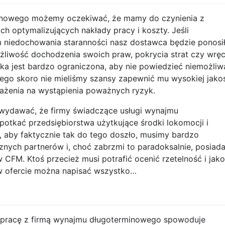
inowego możemy oczekiwać, że mamy do czynienia z
ch optymalizujących nakłady pracy i koszty. Jeśli
m niedochowania staranności nasz dostawca będzie ponosi
żliwość dochodzenia swoich praw, pokrycia strat czy wrę
a jest bardzo ograniczona, aby nie powiedzieć niemożliw
nego skoro nie mieliśmy szansy zapewnić mu wysokiej jako
arażenia na wystąpienia poważnych ryzyk.
wydawać, że firmy świadczące usługi wynajmu
otkać przedsiębiorstwa użytkujące środki lokomocji i
k, aby faktycznie tak do tego doszło, musimy bardzo
znych partnerów i, choć zabrzmi to paradoksalnie, posiad
CFM. Ktoś przecież musi potrafić ocenić rzetelność i jak
w ofercie można napisać wszystko…
ółpracę z firmą wynajmu długoterminowego spowoduje