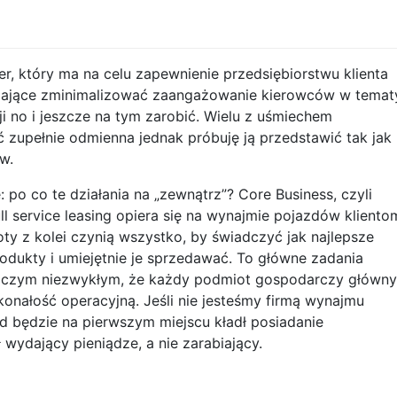
, który ma na celu zapewnienie przedsiębiorstwu klienta
lające zminimalizować zaangażowanie kierowców w temat
 no i jeszcze na tym zarobić. Wielu z uśmiechem
ć zupełnie odmienna jednak próbuję ją przedstawić tak jak
w.
po co te działania na „zewnątrz”? Core Business, czyli
l service leasing opiera się na wynajmie pojazdów kliento
loty z kolei czynią wszystko, by świadczyć jak najlepsze
rodukty i umiejętnie je sprzedawać. To główne zadania
 niczym niezwykłym, że każdy podmiot gospodarczy główny
konałość operacyjną. Jeśli nie jesteśmy firmą wynajmu
d będzie na pierwszym miejscu kładł posiadanie
ł wydający pieniądze, a nie zarabiający.