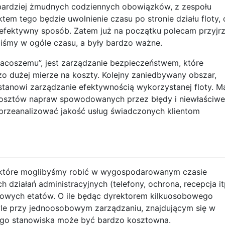
ajbardziej żmudnych codziennych obowiązków, z zespołu
em tego będzie uwolnienie czasu po stronie działu floty, 
fektywny sposób. Zatem już na początku polecam przyjr
eliśmy w ogóle czasu, a były bardzo ważne.
macoszemu”, jest zarządzanie bezpieczeństwem, które
dzo dużej mierze na koszty. Kolejny zaniedbywany obszar,
, stanowi zarządzanie efektywnością wykorzystanej floty. 
e kosztów napraw spowodowanych przez błędy i niewłaściwe
przeanalizować jakość usług świadczonych klientom
i, które moglibyśmy robić w wygospodarowanym czasie
 działań administracyjnych (telefony, ochrona, recepcja it
rowych etatów. O ile będąc dyrektorem kilkuosobowego
le przy jednoosobowym zarządzaniu, znajdującym się w
jego stanowiska może być bardzo kosztowna.