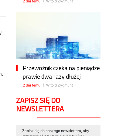
2 dni temu
Witold Zygmunt
y
Przewoźnik czeka na pieniądze
m.
prawie dwa razy dłużej
2 dni temu
Witold Zygmunt
ZAPISZ SIĘ DO
NEWSLETTERA
Zapisz się do naszego newslettera, aby