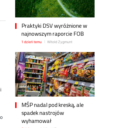
Praktyki DSV wyróżnione w
najnowszym raporcie FOB
1 dzień temu
Witold Zygmunt
i
MŚP nadal pod kreską, ale
spadek nastrojów
ko
wyhamował