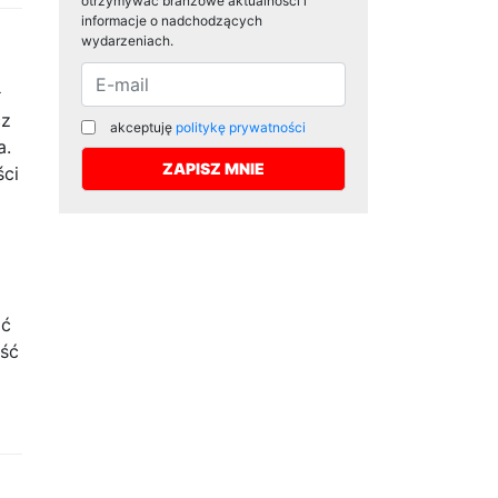
otrzymywać branżowe aktualności i
informacje o nadchodzących
wydarzeniach.
ł
cz
akceptuję
politykę prywatności
a.
ści
ać
ość