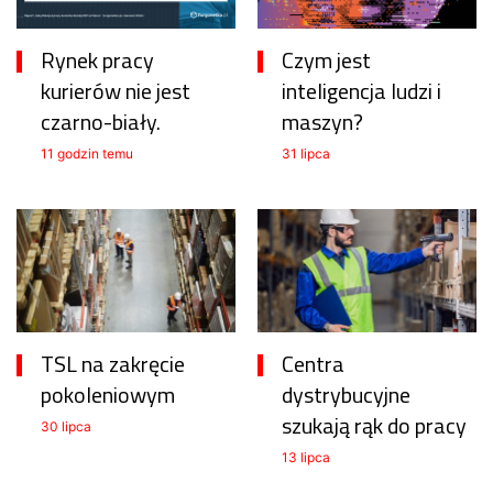
Rynek pracy
Czym jest
kurierów nie jest
inteligencja ludzi i
czarno-biały.
maszyn?
11 godzin temu
31 lipca
TSL na zakręcie
Centra
pokoleniowym
dystrybucyjne
szukają rąk do pracy
30 lipca
13 lipca