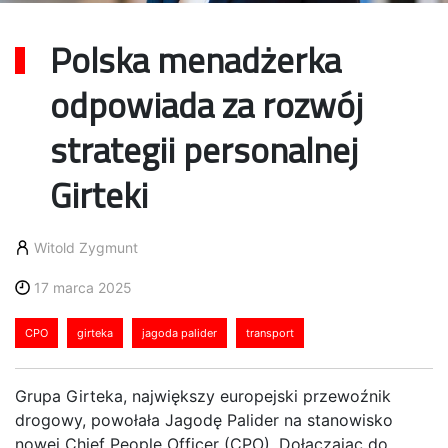
Polska menadżerka
odpowiada za rozwój
strategii personalnej
Girteki
Witold Zygmunt
17 marca 2025
CPO
girteka
jagoda palider
transport
Grupa Girteka, największy europejski przewoźnik
drogowy, powołała Jagodę Palider na stanowisko
nowej Chief People Officer (CPO). Dołączając do