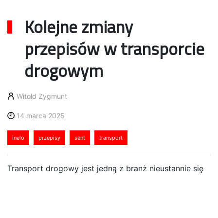
Kolejne zmiany
przepisów w transporcie
drogowym
Witold Zygmunt
14 marca 2025
inelo
przepisy
sent
transport
Transport drogowy jest jedną z branż nieustannie się
zmieniającą, a początek roku jest najlepszym czasem
do adaptacji do nowych przepisów przez firmy.
Dodatkowe regulacje w zakresie zgłoszeń SENT, inne
rozliczenia opłat drogowych czy wzrost podatku od