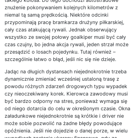
znużenie pokonywaniem kolejnych kilometrów z
niemal tą samą prędkością. Niektóre odcinki
przypominają pracę bramkarza drużyny piłkarskiej,
cały czas atakującą rywali. Jednak obserwujący
wszystko ze swojej połowy goalkiper musi być cały
czas czujny, bo jedna akcja rywali, jeden strzał może
przesądzić o losach pojedynku. Tutaj również –
szczególnie łatwo o błąd, jeśli nic się nie dzieje.
Jadąc na długich dystansach niejednokrotnie trzeba
dynamicznie zmieniać wcześniej ustaloną trasę z
powodu różnych zdarzeń drogowych typu wypadek
czy nieoczekiwany korek. Kierowca zawodowy musi
być bardzo odporny na stres, ponieważ wymaga się
od niego dotarcia do celu w określonym czasie. Okna
załadunkowe niejednokrotnie są krótkie i driver nie
może sobie pozwolić na żadne błędy powodujące
opóźnienia. Jeśli nie dojedzie o danej porze, w wielu
wypadkach zostanie ukarany finansowo, gdy za