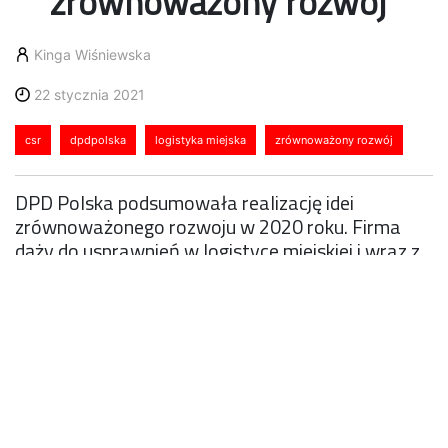
zrównoważony rozwój
Kinga Wiśniewska
22 stycznia 2021
csr
dpdpolska
logistyka miejska
zrównoważony rozwój
DPD Polska podsumowała realizację idei
zrównoważonego rozwoju w 2020 roku. Firma
dąży do usprawnień w logistyce miejskiej i wraz z
całą DPDgroup wzmacnia zobowiązanie
dotyczące zmniejszenia śladu węglowego.
Promuje również przedsiębiorczość i zachowuje
wrażliwość na potrzeby najbliższych społeczności,
oferując swoje wsparcie tym, którzy w tym
trudnym czasie szczególnie go potrzebują.
Przyjazna logistyka miejska