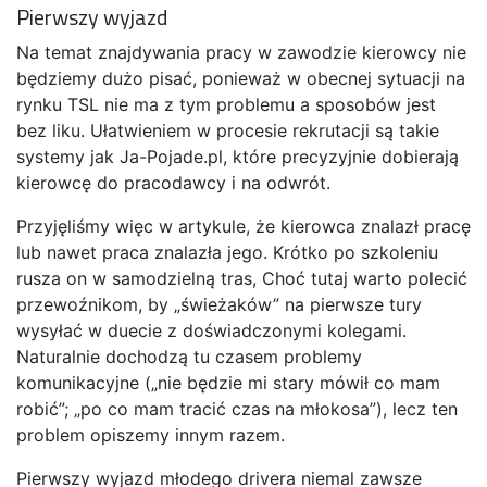
Pierwszy wyjazd
Na temat znajdywania pracy w zawodzie kierowcy nie
będziemy dużo pisać, ponieważ w obecnej sytuacji na
rynku TSL nie ma z tym problemu a sposobów jest
bez liku. Ułatwieniem w procesie rekrutacji są takie
systemy jak Ja-Pojade.pl, które precyzyjnie dobierają
kierowcę do pracodawcy i na odwrót.
Przyjęliśmy więc w artykule, że kierowca znalazł pracę
lub nawet praca znalazła jego. Krótko po szkoleniu
rusza on w samodzielną tras, Choć tutaj warto polecić
przewoźnikom, by „świeżaków” na pierwsze tury
wysyłać w duecie z doświadczonymi kolegami.
Naturalnie dochodzą tu czasem problemy
komunikacyjne („nie będzie mi stary mówił co mam
robić”; „po co mam tracić czas na młokosa”), lecz ten
problem opiszemy innym razem.
Pierwszy wyjazd młodego drivera niemal zawsze