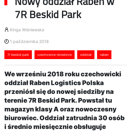
Nowy oddział Raben w
7R Beskid Park
Kinga Wiśniewska
1 października 2018
7r beskid park
czechowice-dziedzice
oddział
raben
We wrześniu 2018 roku czechowicki
oddział Raben Logistics Polska
przeniósł się do nowej siedziby na
terenie 7R Beskid Park. Powstał tu
magazyn klasy A oraz nowoczesny
biurowiec. Oddział zatrudnia 30 osób
i średnio miesięcznie obsługuje