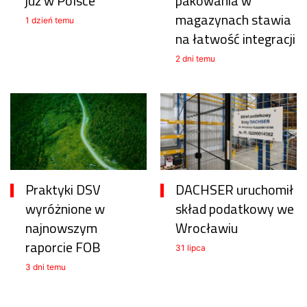
już w Polsce
pakowania w
magazynach stawia
1 dzień temu
na łatwość integracji
2 dni temu
Praktyki DSV
DACHSER uruchomił
wyróżnione w
skład podatkowy we
najnowszym
Wrocławiu
raporcie FOB
31 lipca
3 dni temu