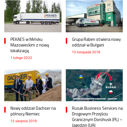
PEKAES w Mińsku
Grupa Raben otwiera nowy
Mazowieckim z nową
oddział w Bułgarii
lokalizacją
13 listopada 2019
1 lutego 2022
Nowy oddział Dachser na
Rusak Business Services na
północy Niemiec
Drogowym Przejściu
Granicznym Dorohusk (PL) –
13 sierpnia 2019
Jagodzin (UA)