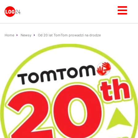
Home
Newsy
Od 20 lat TomTom prowadzi na drodze