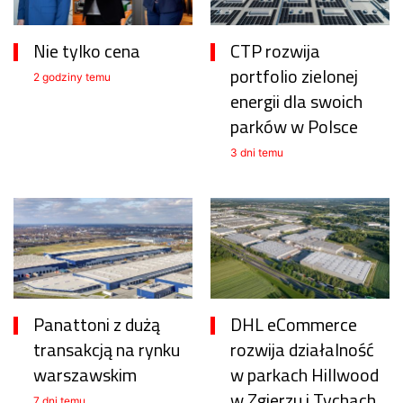
Nie tylko cena
CTP rozwija
portfolio zielonej
2 godziny temu
energii dla swoich
parków w Polsce
3 dni temu
Panattoni z dużą
DHL eCommerce
transakcją na rynku
rozwija działalność
warszawskim
w parkach Hillwood
w Zgierzu i Tychach
7 dni temu