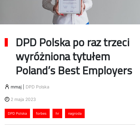
DPD Polska po raz trzeci
wyróżniona tytułem
Poland’s Best Employers
mmaj
|
DPD Polska
2 maja 2023
DPD Polska
forbes
hr
nagroda
DPD Polska już po raz trzeci otrzymała wyróżnienie