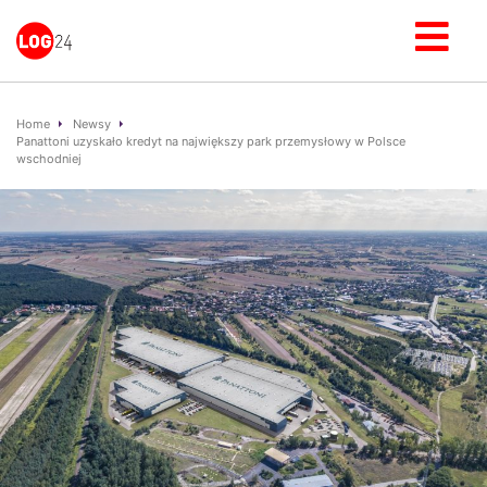
Home
Newsy
Panattoni uzyskało kredyt na największy park przemysłowy w Polsce
wschodniej