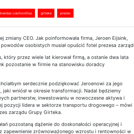
dvardas Liachovičius
girteka
prezes
j zmiany CEO. Jak poinformowała firma, Jeroen Eijsink,
 powodów osobistych musiał opuścić fotel prezesa zarząd
który przez wiele lat kierował firmą, a ostanie dwa lata
sink pozostanie w firmie na stanowisku doradcy
i chciałbym serdecznie podziękować Jeroenowi za jego
 jaki wniósł w okresie transformacji. Nadal będziemy
wych partnerstw, inwestowaniu w nowoczesne aktywa i
j pozycji lidera w sektorze transportu drogowego – mówi
zes zarządu Grupy Girteka.
ałań pozostaną dążenie do doskonałości operacyjnej i
az zapewnienie zrównoważonego wzrostu i rentowności w