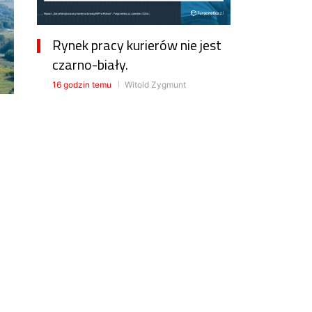
Rynek pracy kurierów nie jest
czarno-biały.
16 godzin temu
Witold Zygmunt
Cło na towary z Chin już w
Polsce
0
20 godzin temu
Witold Zygmunt