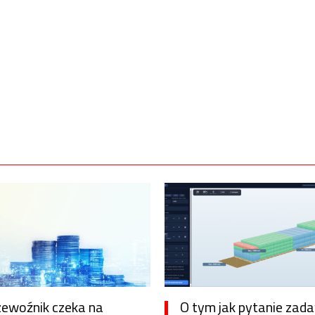
zewoźnik czeka na
O tym jak pytanie zad