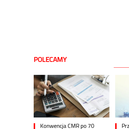
POLECAMY
Konwencja CMR po 70
Pr