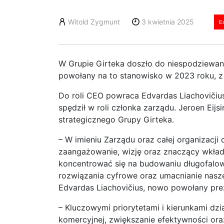
Witold Zygmunt
3 kwietnia 2025
E
W Grupie Girteka doszło do niespodziewane
powołany na to stanowisko w 2023 roku, z
Do roli CEO powraca Edvardas Liachovičius, 
spędził w roli członka zarządu. Jeroen Eij
strategicznego Grupy Girteka.
– W imieniu Zarządu oraz całej organizacj
zaangażowanie, wizję oraz znaczący wkład,
koncentrować się na budowaniu długofalo
rozwiązania cyfrowe oraz umacnianie nasze
Edvardas Liachovičius, nowo powołany pre
– Kluczowymi priorytetami i kierunkami dzi
komercyjnej, zwiększanie efektywności or