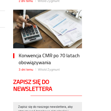
2 dni temu
Witold Zygmunt
Konwencja CMR po 70 latach
obowiązywania
3 dni temu
Witold Zygmunt
ZAPISZ SIĘ DO
NEWSLETTERA
Zapisz się do naszego newslettera, aby