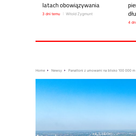
latach obowiązywania
pie
dłu
3 dni temu
Witold Zygmunt
4 dn
Home
Newsy
Panattoni z umowami na blisko 100 000 m 