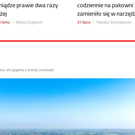
niądze prawie dwa razy
codziennie na pakowni
żej
zamieniło się w narzęd
i temu
Witold Zygmunt
31 lipca
Tomasz Stanisławski
kw. dla giganta z branży modowej