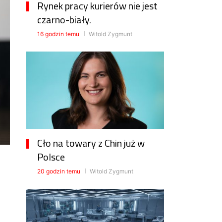
Rynek pracy kurierów nie jest
czarno-biały.
16 godzin temu
Witold Zygmunt
Cło na towary z Chin już w
Polsce
20 godzin temu
Witold Zygmunt