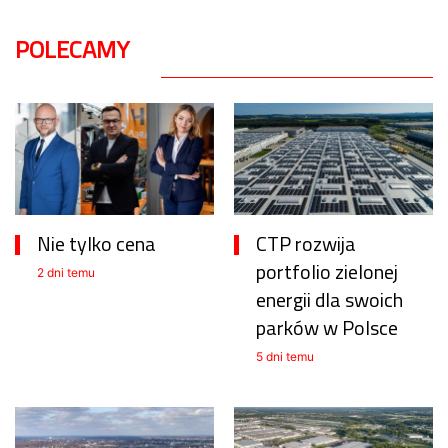
POLECAMY
Nie tylko cena
CTP rozwija
portfolio zielonej
2 dni temu
energii dla swoich
parków w Polsce
5 dni temu