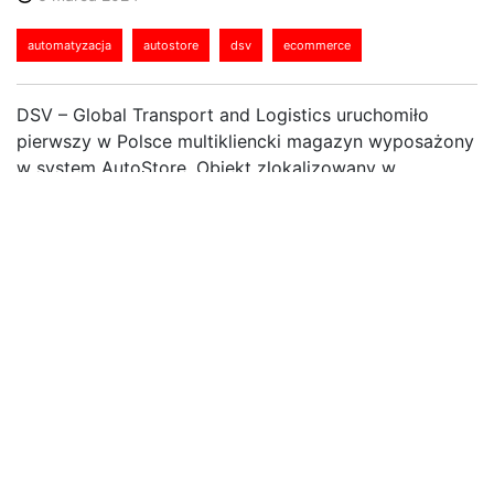
automatyzacja
autostore
dsv
ecommerce
DSV – Global Transport and Logistics uruchomiło
pierwszy w Polsce multikliencki magazyn wyposażony
w system AutoStore. Obiekt zlokalizowany w
Łozienicy k. Szczecina powstał z myślą o potrzebach
branży eCommerce. Dzięki inwestycji operatora
wzmocniona została pozycja woj.
zachodniopomorskiego jako hubu logistycznego dla
rynków Europy Północnej.
Polska kluczem do przyszłości
eCommerce w Europie
Według danych Statista, do 2028 roku sprzedaż w
kanałach eCommerce na rynkach państw nordyckich
osiągnie wartość 56,9 mld USD, a Niemiec – do 132