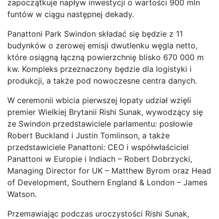
zapoczątkuje napływ inwestycji o wartości 900 mln
funtów w ciągu następnej dekady.
Panattoni Park Swindon składać się będzie z 11
budynków o zerowej emisji dwutlenku węgla netto,
które osiągną łączną powierzchnię blisko 670 000 m
kw. Kompleks przeznaczony będzie dla logistyki i
produkcji, a także pod nowoczesne centra danych.
W ceremonii wbicia pierwszej łopaty udział wzięli
premier Wielkiej Brytanii Rishi Sunak, wywodzący się
ze Swindon przedstawiciele parlamentu: posłowie
Robert Buckland i Justin Tomlinson, a także
przedstawiciele Panattoni: CEO i współwłaściciel
Panattoni w Europie i Indiach – Robert Dobrzycki,
Managing Director for UK – Matthew Byrom oraz Head
of Development, Southern England & London – James
Watson.
Przemawiając podczas uroczystości Rishi Sunak,