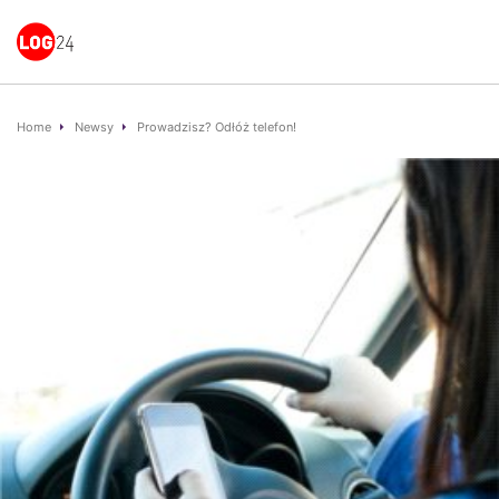
Home
Newsy
Prowadzisz? Odłóż telefon!