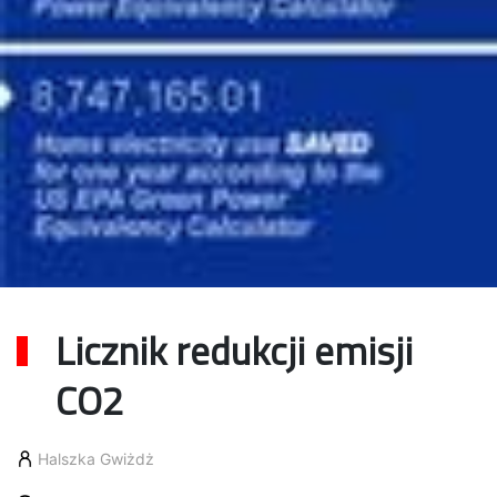
Licznik redukcji emisji
CO2
Halszka Gwiżdż