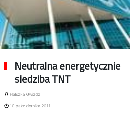
Neutralna energetycznie
siedziba TNT
Halszka Gwiżdż
10 października 2011
29 września TNT Express otworzyła
nową siedzibę w Hoofddorp.