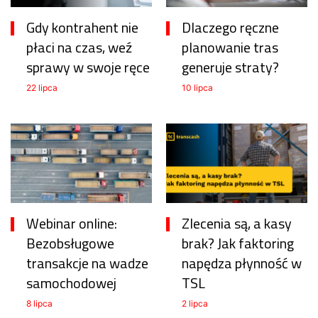
Gdy kontrahent nie
Dlaczego ręczne
płaci na czas, weź
planowanie tras
sprawy w swoje ręce
generuje straty?
22 lipca
10 lipca
Webinar online:
Zlecenia są, a kasy
Bezobsługowe
brak? Jak faktoring
transakcje na wadze
napędza płynność w
samochodowej
TSL
8 lipca
2 lipca