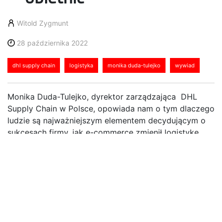
Witold Zygmunt
28 października 2022
dhl supply chain
logistyka
monika duda-tulejko
wywiad
Monika Duda-Tulejko, dyrektor zarządzająca DHL
Supply Chain w Polsce, opowiada nam o tym dlaczego
ludzie są najważniejszym elementem decydującym o
sukcesach firmy, jak e-commerce zmienił logistykę
oraz dlaczego nie da się uciec od inwestycji w
automatyzację i digitalizację.
Mijają dwa lata od momentu, gdy objęła Pani
stanowisko dyrektor zarządzającej DHL Supply Chain
w Polsce. Czym z Pani punktu widzenia wyróżnia się
ta organizacja?