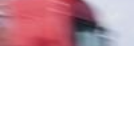
DKV i system viaTOLL:
płynna zamiana pre-paid
na post-paid
Barbara Ryttel
19 sierpnia 2011