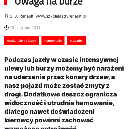
Uwaga na burze
S. J. Renault, www.szkolajazdyrenault.pl
19 sierpnia 2011
doskonalenie jazdy
hamowanie
wypadek
Podczas jazdy w czasie intensywnej
ulewy lub burzy możemy być narażeni
na uderzenie przez konary drzew, a
nasz pojazd może zostać zmyty z
drogi. Dodatkowo deszcz ogranicza
widoczność i utrudnia hamowanie,
dlatego nawet doświadczeni
kierowcy powinni zachować
wzmożoną ostrożność....