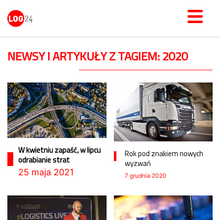
NEWSY I ARTYKUŁY Z TAGIEM: 2020
W kwietniu zapaść, w lipcu
Rok pod znakiem nowych
odrabianie strat
wyzwań
25 maja 2021
7 grudnia 2020