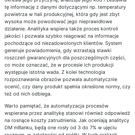
tę informację z danymi dotyczącymi np. temperatury
powietrza w hali produkcyjnej, która gdy jest zbyt
wysoka może powodować jego nieprawidłowe
działanie. Analityka wspiera także proces kontroli
jakości i pozwala szybko reagować na informacje
pochodzące od niezadowolonych klientów. System
generuje powiadomienia, gdy wzrastają stawki
roszczeń gwarancyjnych dla poszczególnych części,
co może oznaczać, że w procesie ich produkcji
występuje istotna wada. Z kolei technologia
rozpoznawania obrazów pozwala automatycznie
ocenić, czy dany produkt spełnia określone normy, czy
też od nich odbiega.
Warto pamiętać, że automatyzacja procesów
wspierana przez analitykę stanowi również odpowiedź
na rosnące koszty zatrudnienia. Jak oceniają analitycy
DM mBanku, będą one rosły od 3 do 7% w ujęciu
rocznym, w zależności od spółki. W tych realiach