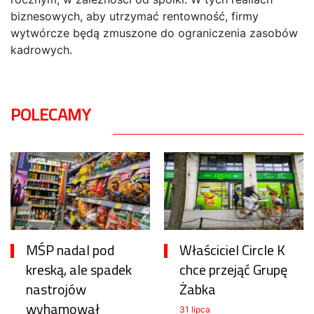
biznesowych, aby utrzymać rentowność, firmy
wytwórcze będą zmuszone do ograniczenia zasobów
kadrowych.
POLECAMY
MŚP nadal pod
Właściciel Circle K
kreską, ale spadek
chce przejąć Grupę
nastrojów
Żabka
wyhamował
31 lipca