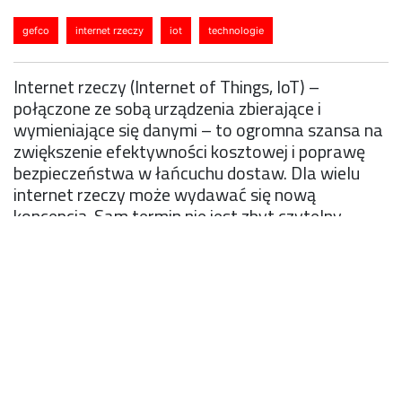
gefco
internet rzeczy
iot
technologie
Internet rzeczy (Internet of Things, IoT) –
połączone ze sobą urządzenia zbierające i
wymieniające się danymi – to ogromna szansa na
zwiększenie efektywności kosztowej i poprawę
bezpieczeństwa w łańcuchu dostaw. Dla wielu
internet rzeczy może wydawać się nową
koncepcją. Sam termin nie jest zbyt czytelny,
szczególnie jeśli odnosi się on do logistyki i
łańcucha dostaw.
IoT to nic innego, jak rozszerzenie łączności
internetowej na urządzenia tworzące rozległą sieć
połączoną za pomocą elektronicznych czujników i
oprogramowania umożliwiającego zbieranie i wymianę
danych. W zależności od spływających informacji
urządzenia te podejmują działania zgodne z wcześniej