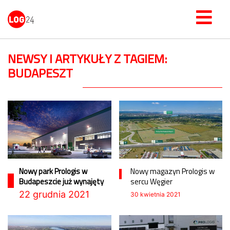
NEWSY I ARTYKUŁY Z TAGIEM:
BUDAPESZT
Nowy park Prologis w
Nowy magazyn Prologis w
Budapeszcie już wynajęty
sercu Węgier
22 grudnia 2021
30 kwietnia 2021